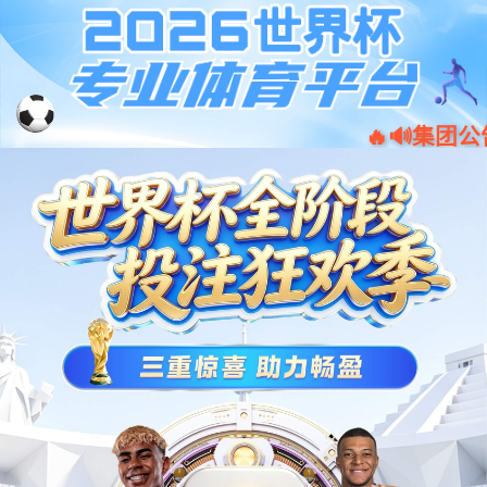
001266
股票
代码
座舱类
单中控娱乐屏