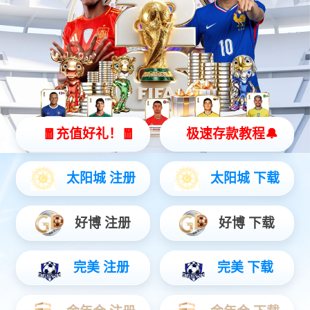
智能座舱四连屏
液晶仪表