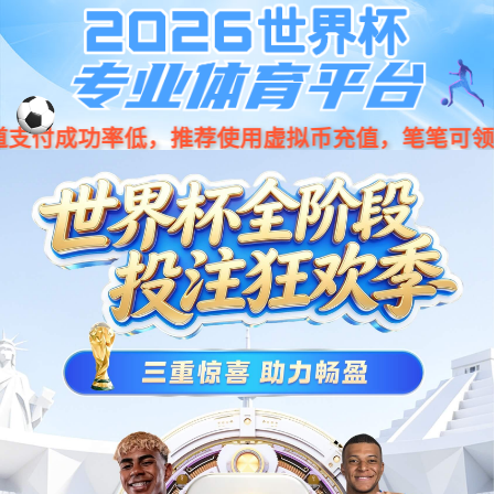
001266
股票
代码
车身类
BCM控制器