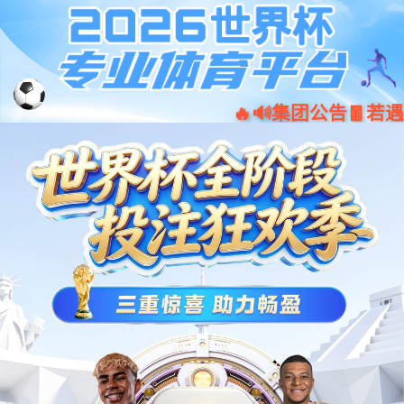
001266
股票
代码
智能控制
HMI人机交互
eMagi系列显控一体机
重工业应用显示器
显控一体