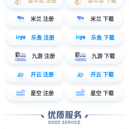
座舱类
单中控娱乐屏