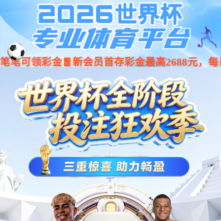
001266
股票
代码
汽车电子
智驾类
电子后视镜