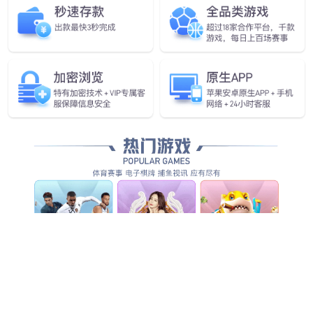
智能座舱四连屏